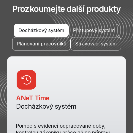
Prozkoumejte další produkty
Docházkový systém
Přístupový systém
Plánování pracovníků
Stravovací systém
ANeT Time
Docházkový systém
Pomoc s evidencí odpracované doby,
kontrolou zákoníku práce až po přípravu