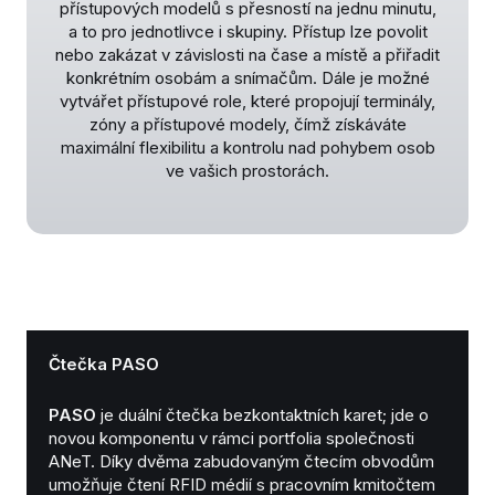
přístupových modelů s přesností na jednu minutu,
a to pro jednotlivce i skupiny. Přístup lze povolit
nebo zakázat v závislosti na čase a místě a přiřadit
konkrétním osobám a snímačům. Dále je možné
vytvářet přístupové role, které propojují terminály,
zóny a přístupové modely, čímž získáváte
maximální flexibilitu a kontrolu nad pohybem osob
ve vašich prostorách.
Čtečka PASO
PASO
je duální čtečka bezkontaktních karet; jde o
novou komponentu v rámci portfolia společnosti
ANeT. Díky dvěma zabudovaným čtecím obvodům
umožňuje čtení RFID médií s pracovním kmitočtem