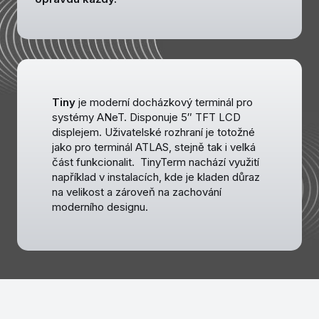
Garantovaná servisní podpora SW 5*8,
HelpDesk
Bloky pokročilých vlastností pro modely
pracovní doby
Tiny
je moderní docházkový terminál pro
Plánování přesčasů a nadpracování,
systémy ANeT. Disponuje 5″ TFT LCD
plánování pohotovostí
displejem. Uživatelské rozhraní je totožné
jako pro terminál ATLAS, stejně tak i velká
Práce s nákladovými středisky
část funkcionalit. TinyTerm nachází využití
například v instalacích, kde je kladen důraz
Workflow schvalování požadavků -
na velikost a zároveň na zachování
dovolená apod.
moderního designu.
Stravenky - nároky, prodej, příspěvky
Přidělování termínů - termínová upozornění
Statistiky - denních a měsíčních účtů