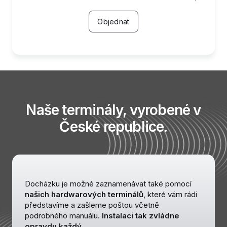
Garantovaná servisní podpora SW 5*8,
Pracovní list zaměstnance, základní funkce
Objednat
HelpDesk
docházky
Plánování směn, absencí
Plná kontrola Zákoníku práce CZ/SK při
plánování i v realitě.
Naše terminály, vyrobené v
SW terminál (mobil i desktop)
České republice.
Možnost připojení HW Terminálu
Reporty - předdefinované tiskové sestavy
Export do mezd, oboustranná práce s
Docházku je možné zaznamenávat také pomocí
Inuvio a Helios Nephrite
našich hardwarových terminálů
, které vám rádi
představíme a zašleme poštou včetně
Modely pracovní doby
podrobného manuálu.
Instalaci tak zvládne
opravdu každý.