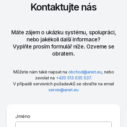
Kontaktujte nás
Konto pracovní doby, zápůjčky
zaměstnance, hromadné zpracování
pracovních listů, hromadné zadávání
příplatků
Máte zájem o ukázku systému, spolupráci,
nebo jakékoli další informace?
Vyplňte prosím formulář níže. Ozveme se
obratem.
Můžete nám také napsat na
obchod@anet.eu
, nebo
zavolat na
+420 513 035 537.
V případě servisních požadavků se obraťte na email
servis@anet.eu
Jméno