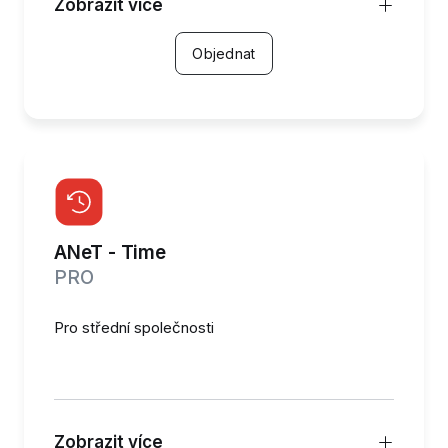
Zobrazit více
Pracovní list zaměstnance, základní funkce
Objednat
docházky
Plánování směn, absencí
Plná kontrola Zákoníku práce CZ/SK při
plánování i v realitě.
SW terminál (mobil i desktop)
ANeT - Time
Možnost připojení HW Terminálu
PRO
Reporty - předdefinované tiskové sestavy
Pro střední společnosti
Export do mezd, oboustranná práce s
Inuvio a Helios Nephrite
Modely pracovní doby
Zobrazit více